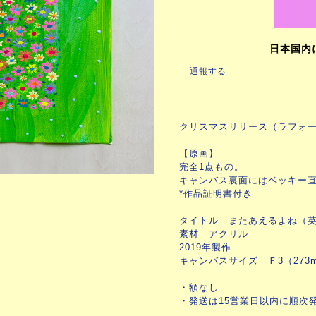
日本国内
通報する
クリスマスリリース（ラフォ
【原画】
完全1点もの。
キャンバス裏面にはベッキー
*作品証明書付き
タイトル またあえるよね（英語タ
素材 アクリル
2019年製作
キャンバスサイズ Ｆ3（273m
・額なし
・発送は15営業日以内に順次