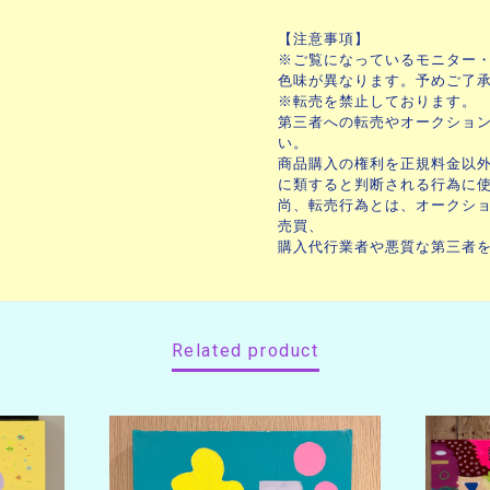
【注意事項】
※ご覧になっているモニター
色味が異なります。予めご了
※転売を禁止しております。
第三者への転売やオークショ
い。
商品購入の権利を正規料金以
に類すると判断される行為に
尚、転売行為とは、オークシ
売買、
購入代行業者や悪質な第三者
Related product