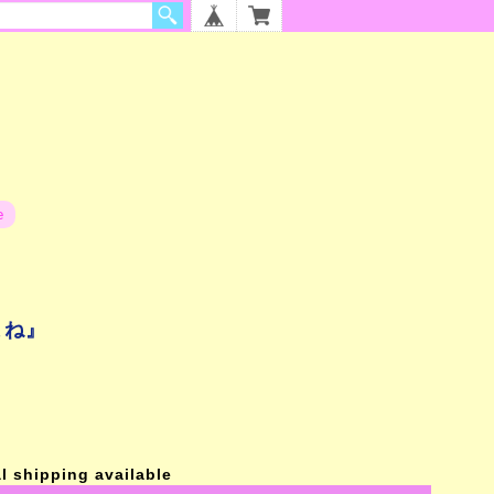
e
よね』
l shipping available