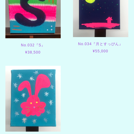
No.034『月とすっぴん』
No.032『S』
¥55,000
¥38,500