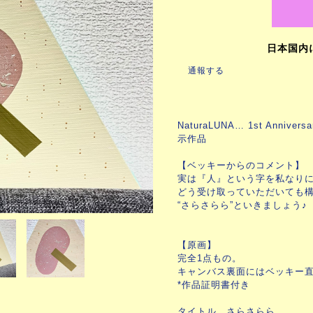
日本国内
通報する
NaturaLUNA… 1st Anniv
示作品
【ベッキーからのコメント】
実は『人』という字を私なり
どう受け取っていただいても
“さらさらら”といきましょう♪
【原画】
完全1点もの。
キャンバス裏面にはベッキー
*作品証明書付き
タイトル さらさらら