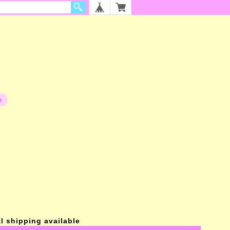
e
』
l shipping available