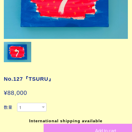
No.127『TSURU』
¥88,000
数量
International shipping available
Add to cart